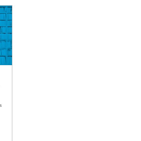
x
es
..