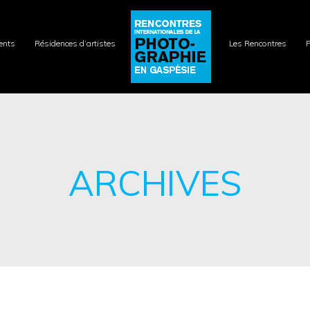
ents
Résidences d’artistes
Les Rencontres
P
ARCHIVES